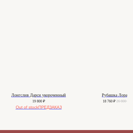
Офицерский переулок, 8с2
shop@maisonparis.ru
О нас
Вопросы
Контакты
Как подобрать размер
Доставка и оплата
Уход за изделиями
Возврат и брак
Подарочные сертификаты
Instagram*
Telegram
Лонгслив Дарси укороченный
Рубашка Лоран
*Instagram принадлежит компании
19 800
₽
18 760
₽
26 800
₽
Meta, признанной экстремистской
организацией и запрещенной в РФ
Out of stock
Договор-оферта
© 2025-2026. Maison
Политика конфиденциальности