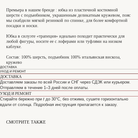
Премьера в нашем бренде : юбка из пластичной костюмной
шерсти с подъюбником, украшенным деликатным кружевом, пояс
мы снабдили мягкой резинкой по спинке, для более комфортной
посадки и носки.
Юбка в силуэте «трапеция» идеально походит практически для
любой фигуры, носите ее с лоферами или туфлями на низком
каблуке.
Состав: 100% шерсть, подъюбник 100% итальянская вискоза,
кружево
ДОСТАВКА
УХОД И РЕМОНТ
ДОСТАВКА
Доставляем заказы по всей России и СНГ через СДЭК или курьером.
Отправляем в течение 1–3 дней после оплаты.
УХОД И РЕМОНТ
Стирайте бережно при
t
до 30°C, без отжима, сушите горизонтально
вдали от солнца. Подробная инструкция прилагается к заказу.
СМОТРИТЕ ТАКЖЕ
САНКТ-ПЕТЕРБУРГ