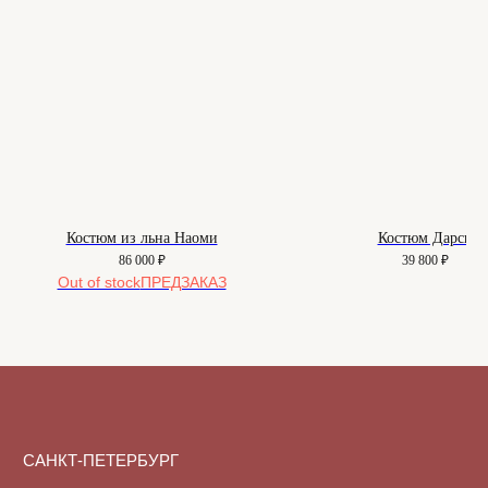
О нас
Вопросы
Контакты
Как подобрать размер
Доставка и оплата
Уход за изделиями
Возврат и брак
Подарочные сертификаты
Instagram*
Telegram
Костюм из льна Наоми
Костюм Дарси
86 000
₽
39 800
₽
Out of stock
*Instagram принадлежит компании
Meta, признанной экстремистской
организацией и запрещенной в РФ
Договор-оферта
© 2025-2026. Maison
Политика конфиденциальности
De Maude. Все права
защищены.
Куки-файлы