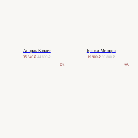
Анорак Коллет
Брюки Минори
35 840
₽
44 800
₽
19 900
₽
39 800
₽
-50%
-40%