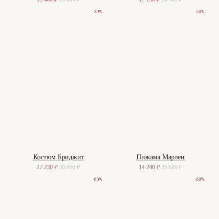
-30%
-60%
Договор-оферта
© 2025-2026. Maison
Политика конфиденциальности
De Maude. Все права
защищены.
Куки-файлы
Костюм Бриджит
Пижама Марлен
27 230
₽
38 900
₽
14 240
₽
35 600
₽
-60%
-60%