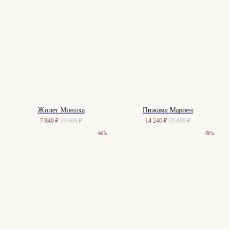
Жилет Моника
Пижама Марлен
7 840
₽
19 600
₽
14 240
₽
35 600
₽
-60%
-50%