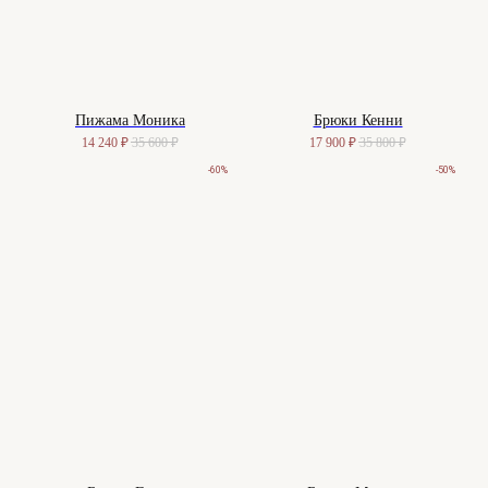
Пижама Моника
Брюки Кенни
14 240
₽
35 600
₽
17 900
₽
35 800
₽
-60%
-50%