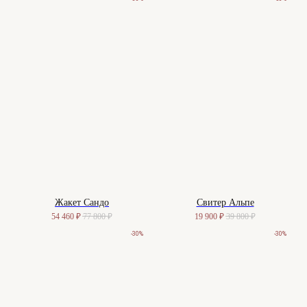
Жакет Сандо
Свитер Альпе
54 460
₽
77 800
₽
19 900
₽
39 800
₽
-30%
-30%