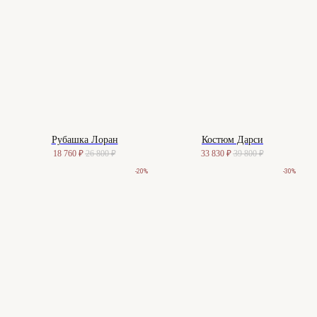
Рубашка Лоран
Костюм Дарси
18 760
₽
26 800
₽
33 830
₽
39 800
₽
-20%
-30%