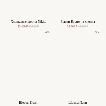
Хлопковые шорты Nikita
Брюки Бруно из хлопка
13 440
₽
16 800
₽
31 360
₽
44 800
₽
-30%
-30%
Шорты Поли
Шорты Поли