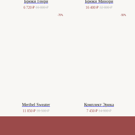
Брюки Генри
Брюки Минори
6 720
₽
16 800
₽
16 400
₽
32 800
₽
-70%
-50%
Meribel Sweater
Комплект Эрика
11 850
₽
39 500
₽
7 450
₽
14 900
₽