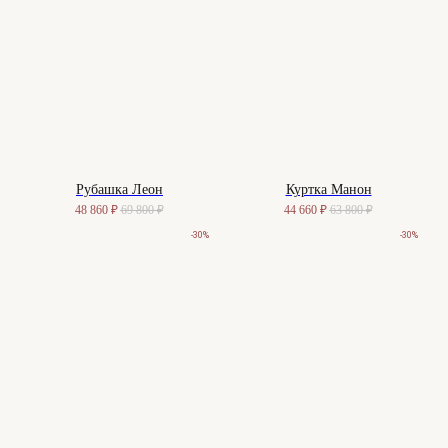
Рубашка Леон
Куртка Манон
48 860
₽
69 800
₽
44 660
₽
63 800
₽
-30%
-30%