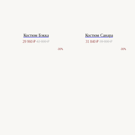
Костюм Бэкка
Костюм Санара
29 960
₽
42 800
₽
31 840
₽
39 800
₽
-30%
-30%