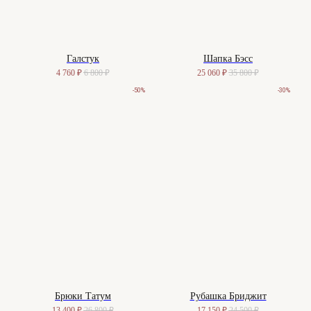
САНКТ-ПЕТЕРБУРГ
Галстук
Шапка Бэсс
4 760
₽
6 800
₽
25 060
₽
35 800
₽
Офицерский переулок, 8с2
shop@maisonparis.ru
-50%
-30%
О нас
Вопросы
Контакты
Как подобрать размер
Доставка и оплата
Уход за изделиями
Возврат и брак
Подарочные сертификаты
Instagram*
Telegram
Брюки Татум
Рубашка Бриджит
*Instagram принадлежит компании
Meta, признанной экстремистской
организацией и запрещенной в РФ
13 400
₽
26 800
₽
17 150
₽
24 500
₽