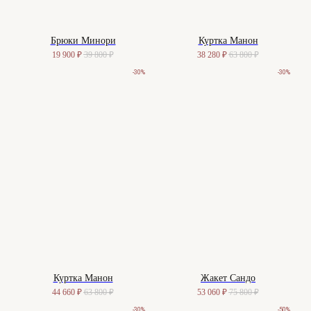
Брюки Минори
Куртка Манон
19 900
₽
39 800
₽
38 280
₽
63 800
₽
-30%
-30%
Куртка Манон
Жакет Сандо
44 660
₽
63 800
₽
53 060
₽
75 800
₽
-30%
-50%