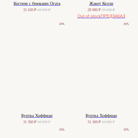
Костюм с брюками Огата
Жакет Келли
31 430
₽
44 900
₽
28 080
₽
58 600
₽
Out of stock
-30%
-30%
Куртка Хоффман
Куртка Хоффман
31 360
₽
44 800
₽
31 360
₽
44 800
₽
-30%
-30%