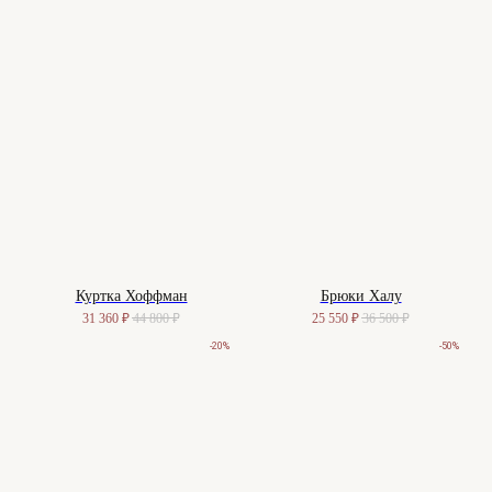
Куртка Хоффман
Брюки Халу
31 360
₽
44 800
₽
25 550
₽
36 500
₽
-20%
-50%