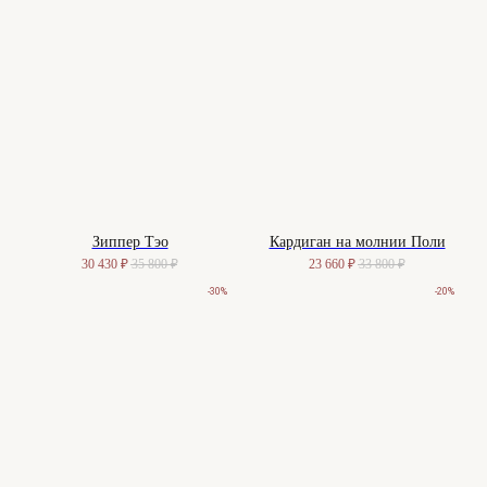
Зиппер Тэо
Кардиган на молнии Поли
30 430
₽
35 800
₽
23 660
₽
33 800
₽
-30%
-20%