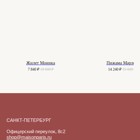
Контакты
Как подобрать размер
Доставка и оплата
Уход за изделиями
Возврат и брак
Подарочные сертификаты
Instagram*
Telegram
Жилет Моника
Пижама Марлен
7 840
₽
19 600
₽
14 240
₽
35 600
₽
*Instagram принадлежит компании
Meta, признанной экстремистской
организацией и запрещенной в РФ
Договор-оферта
© 2025-2026. Maison
Политика конфиденциальности
De Maude. Все права
защищены.
Куки-файлы