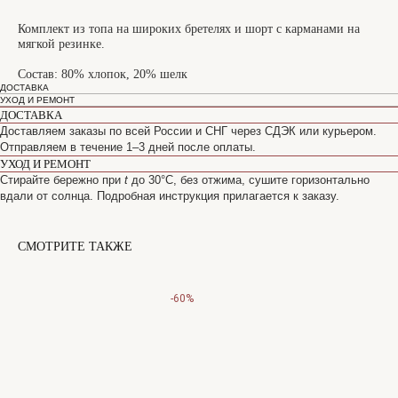
Комплект из топа на широких бретелях и шорт с карманами на
мягкой резинке.
Состав: 80% хлопок, 20% шелк
ДОСТАВКА
УХОД И РЕМОНТ
ДОСТАВКА
Доставляем заказы по всей России и СНГ через СДЭК или курьером.
Отправляем в течение 1–3 дней после оплаты.
УХОД И РЕМОНТ
Стирайте бережно при
t
до 30°C, без отжима, сушите горизонтально
вдали от солнца. Подробная инструкция прилагается к заказу.
СМОТРИТЕ ТАКЖЕ
-60%
САНКТ-ПЕТЕРБУРГ
Офицерский переулок, 8с2
shop@maisonparis.ru
О нас
Вопросы