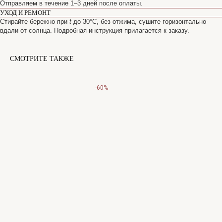
Отправляем в течение 1–3 дней после оплаты.
УХОД И РЕМОНТ
Стирайте бережно при
t
до 30°C, без отжима, сушите горизонтально
вдали от солнца. Подробная инструкция прилагается к заказу.
САНКТ-ПЕТЕРБУРГ
СМОТРИТЕ ТАКЖЕ
Офицерский переулок, 8с2
shop@maisonparis.ru
-60%
О нас
Вопросы
Контакты
Как подобрать размер
Доставка и оплата
Уход за изделиями
Возврат и брак
Подарочные сертификаты
Instagram*
Telegram
*Instagram принадлежит компании