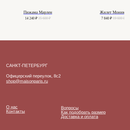
Meta, признанной экстремистской
организацией и запрещенной в РФ
Пижама Марлен
Жилет Моника
14 240
₽
35 600
₽
7 840
₽
19 600
₽
Договор-оферта
Политика конфиденциальности
© 2025-2026. Maison.
Все права защищены.
Куки-файлы