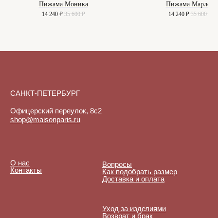
Пижама Моника
Пижама Марлен
14 240
₽
35 600
₽
14 240
₽
35 600
₽
Договор-оферта
© 2025-2026. Maison
Политика конфиденциальности
De Maude. Все права
защищены.
Куки-файлы