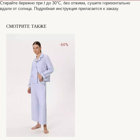
Стирайте бережно при
t
до 30°C, без отжима, сушите горизонтально
вдали от солнца. Подробная инструкция прилагается к заказу.
САНКТ-ПЕТЕРБУРГ
СМОТРИТЕ ТАКЖЕ
Офицерский переулок, 8с2
shop@maisonparis.ru
-60%
О нас
Вопросы
Контакты
Как подобрать размер
Доставка и оплата
Уход за изделиями
Возврат и брак
Подарочные сертификаты
Instagram*
Telegram
*Instagram принадлежит компании
Meta, признанной экстремистской
организацией и запрещенной в РФ