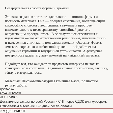
Созерцательная красота формы и времени.
Эта ваза создана в эстетике, где главное — тишина формы и
честность материала. Она — предмет созерцания, воплощающий
философию японского восприятия: уважение к простоте,
внимательность к несовершенству, спокойный диалог с
окружающим пространством. В её силуэте нет стремления к
идеальности — только естественный ритм глины, пластика линий
и намеренная стилизация под следы времени. Округлая форма,
«мягкое» горлышко и небольшой цоколь — всё работает на
ощущение гармонии и внутренней устойчивости. А фактурная
поверхность делает эту вазу похожей на найденный артефакт.
Подойдёт тем, кто ожидает от предметов интерьера не только
функцию, но и состояние. В данном случае: спокойствие, глубину,
тёплую материальность.
Материал: Высокотемпературная каменная масса, полностью
ручная работа.
ДОСТАВКА
УХОД И РЕМОНТ
ДОСТАВКА
Доставляем заказы по всей России и СНГ через СДЭК или курьером.
Отправляем в течение 1–3 дней после оплаты.
УХОД И РЕМОНТ