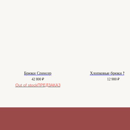
О нас
Вопросы
Контакты
Как подобрать размер
Доставка и оплата
Уход за изделиями
Возврат и брак
Подарочные сертификаты
Instagram*
Telegram
Брюки Спенсер
Хлопковые брюки Ма
42 800
₽
12 900
₽
*Instagram принадлежит компании
Out of stock
Meta, признанной экстремистской
организацией и запрещенной в РФ
Договор-оферта
© 2025-2026. Maison
Политика конфиденциальности
De Maude. Все права
защищены.
Куки-файлы