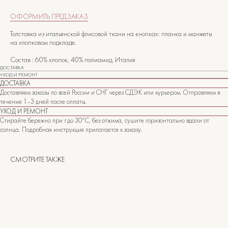
ОФОРМИТЬ ПРЕДЗАКАЗ
Толстовка из итальянской флисовой ткани на кнопках: планка и манжеты
на хлопковом подкладе.
Состав : 60% хлопок, 40% полиамид, Италия
ДОСТАВКА
УХОД И РЕМОНТ
ДОСТАВКА
Доставляем заказы по всей России и СНГ через СДЭК или курьером. Отправляем в
течение 1–3 дней после оплаты.
УХОД И РЕМОНТ
Стирайте бережно при
t
до 30°C, без отжима, сушите горизонтально вдали от
солнца. Подробная инструкция прилагается к заказу.
СМОТРИТЕ ТАКЖЕ
САНКТ-ПЕТЕРБУРГ
Офицерский переулок, 8с2
shop@maisonparis.ru