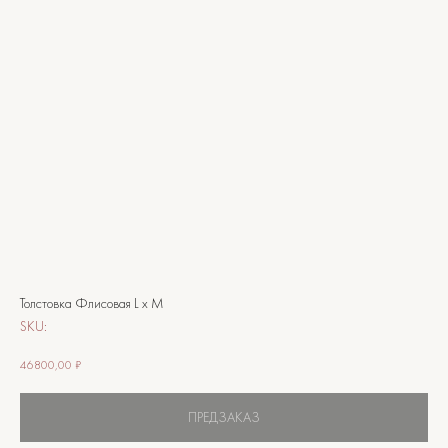
Толстовка Флисовая L x M
SKU:
46800,00
₽