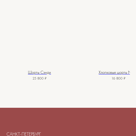
О нас
Вопросы
Контакты
Как подобрать размер
Доставка и оплата
Уход за изделиями
Возврат и брак
Подарочные сертификаты
Instagram*
Telegram
Шорты Сэнди
Хлопковые шорты Niki
25 800
₽
16 800
₽
*Instagram принадлежит компании
Meta, признанной экстремистской
организацией и запрещенной в РФ
Договор-оферта
© 2025-2026. Maison De
Политика конфиденциальности
Maude. Все права
защищены.
Куки-файлы