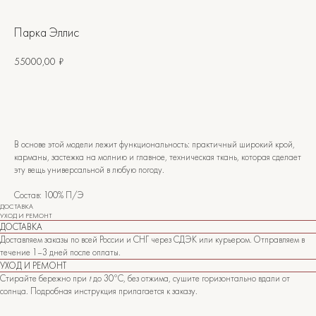
Парка Эллис
55000,00
₽
В основе этой модели лежит функциональность: практичный широкий крой,
карманы, застежка на молнию и главное, техническая ткань, которая сделает
эту вещь универсальной в любую погоду.
Состав: 100% П/Э
ДОСТАВКА
УХОД И РЕМОНТ
ДОСТАВКА
САНКТ-ПЕТЕРБУРГ
Доставляем заказы по всей России и СНГ через СДЭК или курьером. Отправляем в
течение 1–3 дней после оплаты.
Офицерский переулок, 8с2
shop@maisonparis.ru
УХОД И РЕМОНТ
Стирайте бережно при
t
до 30°C, без отжима, сушите горизонтально вдали от
солнца. Подробная инструкция прилагается к заказу.
О нас
Вопросы
Контакты
Как подобрать размер