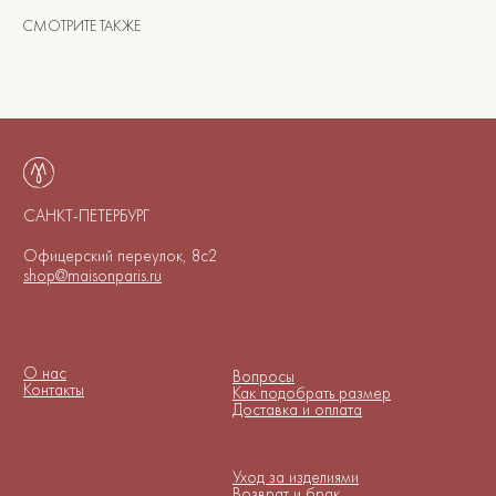
Доставка и оплата
СМОТРИТЕ ТАКЖЕ
Уход за изделиями
Возврат и брак
Подарочные сертификаты
Instagram*
Telegram
*Instagram принадлежит компании
Meta, признанной экстремистской
организацией и запрещенной в РФ
Договор-оферта
© 2025-2026. Maison De
Политика конфиденциальности
Maude. Все права
защищены.
Куки-файлы