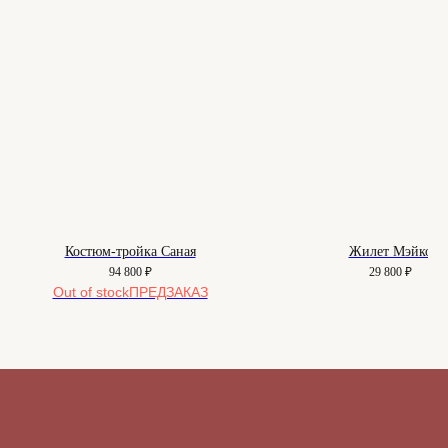
О нас
Вопросы
Контакты
Как подобрать размер
Доставка и оплата
Уход за изделиями
Возврат и брак
Подарочные сертификаты
Instagram*
Telegram
Костюм-тройка Саная
Жилет Мэйко
94 800
₽
29 800
₽
*Instagram принадлежит компании
Out of stock
Meta, признанной экстремистской
организацией и запрещенной в РФ
Договор-оферта
© 2025-2026. Maison
Политика конфиденциальности
De Maude. Все права
защищены.
Куки-файлы