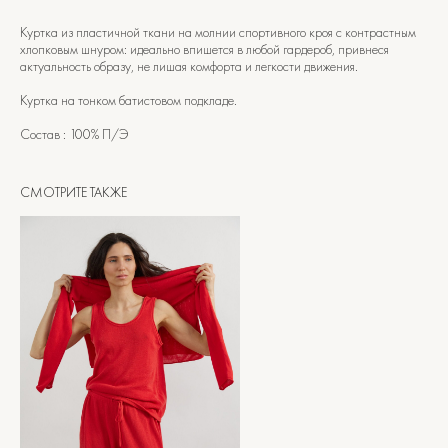
Куртка из пластичной ткани на молнии спортивного кроя с контрастным
хлопковым шнуром: идеально впишется в любой гардероб, привнеся
актуальность образу, не лишая комфорта и легкости движения.
Куртка на тонком батистовом подкладе.
Состав : 100% П/Э
СМОТРИТЕ ТАКЖЕ
САНКТ-ПЕТЕРБУРГ
Офицерский переулок, 8с2
shop@maisonparis.ru
О нас
Вопросы
Контакты
Как подобрать размер
Доставка и оплата
Уход за изделиями