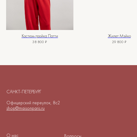
Возврат и брак
Подарочные сертификаты
Instagram*
Telegram
Костюм-тройка Патти
Жилет Мэйко
38 800
₽
29 800
₽
*Instagram принадлежит компании
Meta, признанной экстремистской
организацией и запрещенной в РФ
Договор-оферта
Политика конфиденциальности
© 2025-2026. Maison.
Все права защищены.
Куки-файлы