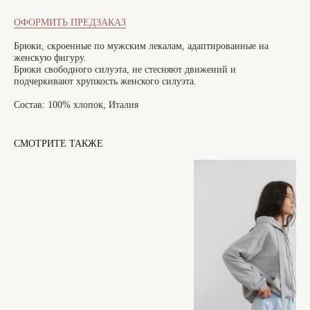
ОФОРМИТЬ ПРЕДЗАКАЗ
Брюки, скроенные по мужским лекалам, адаптированные на
женскую фигуру.
Брюки свободного силуэта, не стесняют движений и
подчеркивают хрупкость женского силуэта.
Состав: 100% хлопок, Италия
СМОТРИТЕ ТАКЖЕ
САНКТ-ПЕТЕРБУРГ
Офицерский переулок, 8с2
shop@maisonparis.ru
О нас
Вопросы
Контакты
Как подобрать размер
Доставка и оплата