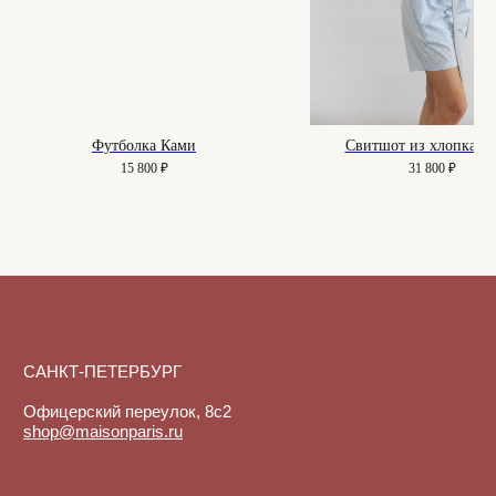
Уход за изделиями
Возврат и брак
Подарочные сертификаты
Instagram*
Telegram
Футболка Ками
Свитшот из хлопка Ni
15 800
₽
31 800
₽
*Instagram принадлежит компании
Meta, признанной экстремистской
организацией и запрещенной в РФ
Договор-оферта
© 2025-2026. Maison
Политика конфиденциальности
De Maude. Все права
защищены.
Куки-файлы