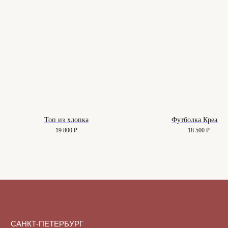
О нас
Вопросы
Контакты
Как подобрать размер
Доставка и оплата
Уход за изделиями
Возврат и брак
Подарочные сертификаты
Instagram*
Telegram
Топ из хлопка
Футболка Креамо
19 800
₽
18 500
₽
*Instagram принадлежит компании
Meta, признанной экстремистской
организацией и запрещенной в РФ
Договор-оферта
© 2025-2026. Maison
Политика конфиденциальности
De Maude. Все права
защищены.
Куки-файлы