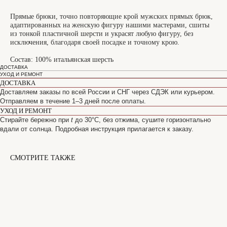
Прямые брюки, точно повторяющие крой мужских прямых брюк,
адаптированных на женскую фигуру нашими мастерами, сшиты
из тонкой пластичной шерсти и украсят любую фигуру, без
исключения, благодаря своей посадке и точному крою.
Состав: 100% итальянская шерсть
ДОСТАВКА
УХОД И РЕМОНТ
ДОСТАВКА
Доставляем заказы по всей России и СНГ через СДЭК или курьером.
Отправляем в течение 1–3 дней после оплаты.
УХОД И РЕМОНТ
Стирайте бережно при
t
до 30°C, без отжима, сушите горизонтально
вдали от солнца. Подробная инструкция прилагается к заказу.
СМОТРИТЕ ТАКЖЕ
САНКТ-ПЕТЕРБУРГ
Офицерский переулок, 8с2
shop@maisonparis.ru