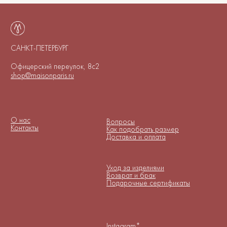
Подарочные сертификаты
Instagram*
Telegram
*Instagram принадлежит компании
Meta, признанной экстремистской
организацией и запрещенной в РФ
Договор-оферта
© 2025-2026. Maison De
Политика конфиденциальности
Maude. Все права
защищены.
Куки-файлы