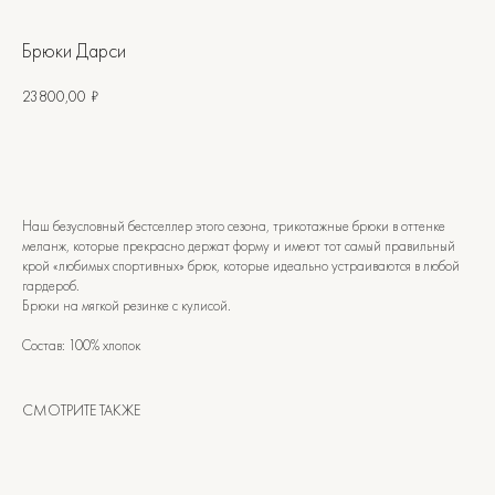
Брюки Дарси
23800,00
₽
Наш безусловный бестселлер этого сезона, трикотажные брюки в оттенке
меланж, которые прекрасно держат форму и имеют тот самый правильный
крой «любимых спортивных» брюк, которые идеально устраиваются в любой
гардероб.
САНКТ-ПЕТЕРБУРГ
Брюки на мягкой резинке с кулисой.
Офицерский переулок, 8с2
shop@maisonparis.ru
Состав: 100% хлопок
О нас
Вопросы
СМОТРИТЕ ТАКЖЕ
Контакты
Как подобрать размер
Доставка и оплата
Уход за изделиями
Возврат и брак