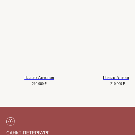
О нас
Вопросы
Контакты
Как подобрать размер
Доставка и оплата
Уход за изделиями
Возврат и брак
Подарочные сертификаты
Instagram*
Telegram
Пальто Антония
Пальто Антония
210 000
₽
210 000
₽
*Instagram принадлежит компании
Meta, признанной экстремистской
организацией и запрещенной в РФ
Договор-оферта
Политика конфиденциальности
© 2025-2026. Maison.
Все права защищены.
Куки-файлы