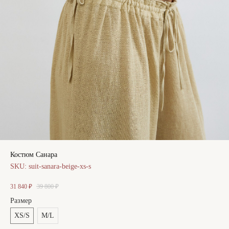
Костюм Санара
SKU:
suit-sanara-beige-xs-s
31 840
₽
39 800
₽
Размер
XS/S
M/L