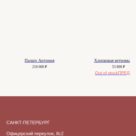
О нас
Вопросы
Контакты
Как подобрать размер
Доставка и оплата
Уход за изделиями
Возврат и брак
Подарочные сертификаты
Instagram*
Telegram
Пальто Антония
Хлопковая ветровка L
210 000
₽
53 800
₽
Out of stock
*Instagram принадлежит компании
Meta, признанной экстремистской
организацией и запрещенной в РФ
Договор-оферта
© 2025-2026. Maison
Политика конфиденциальности
De Maude. Все права
защищены.
Куки-файлы