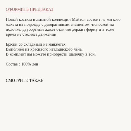
ОФОРМИТЬ ПРЕДЗАКАЗ
Новый костюм в льняной коллекции Мэйзон состоит из мягкого
жакета на подкладе с декоративным элементом -полоской на
полочке, двубортный жакет отлично держит форму и в тоже
время не стесняет движений.
Брюки со складками на манжетах.
Выполнен из красивого итальянского льна.
В комплект вы можете приобрести шапочку в тон.
Состав : 100% лен
СМОТРИТЕ ТАКЖЕ
САНКТ-ПЕТЕРБУРГ
Офицерский переулок, 8с2
shop@maisonparis.ru