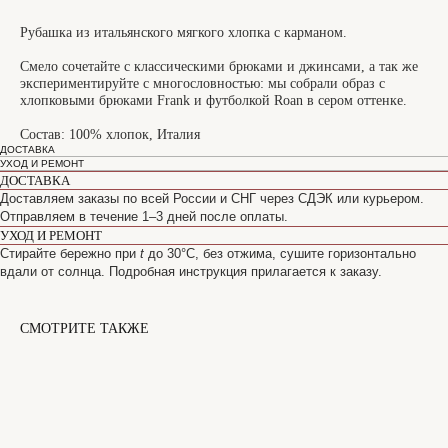
Рубашка из итальянского мягкого хлопка с карманом.
Смело сочетайте с классическими брюками и джинсами, а так же
экспериментируйте с многословностью: мы собрали образ с
хлопковыми брюками Frank и футболкой Roan в сером оттенке.
Состав: 100% хлопок, Италия
ДОСТАВКА
УХОД И РЕМОНТ
ДОСТАВКА
Доставляем заказы по всей России и СНГ через СДЭК или курьером.
Отправляем в течение 1–3 дней после оплаты.
УХОД И РЕМОНТ
Стирайте бережно при
t
до 30°C, без отжима, сушите горизонтально
вдали от солнца. Подробная инструкция прилагается к заказу.
СМОТРИТЕ ТАКЖЕ
САНКТ-ПЕТЕРБУРГ
Офицерский переулок, 8с2
shop@maisonparis.ru