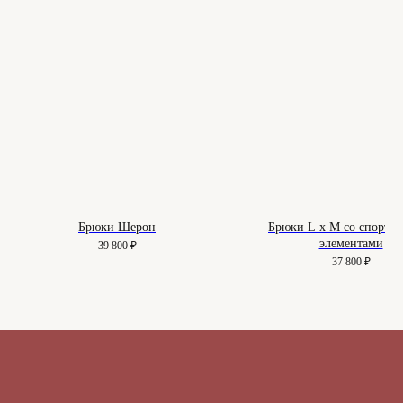
О нас
Вопросы
Контакты
Как подобрать размер
Доставка и оплата
Уход за изделиями
Возврат и брак
Подарочные сертификаты
Instagram*
Telegram
Брюки Шерон
Брюки L x M со спорти
элементами
39 800
₽
*Instagram принадлежит компании
37 800
₽
Meta, признанной экстремистской
организацией и запрещенной в РФ
Договор-оферта
© 2025-2026. Maison
Политика конфиденциальности
De Maude. Все права
защищены.
Куки-файлы