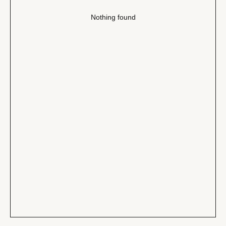
Nothing found
САНКТ-ПЕТЕРБУРГ
Офицерский переулок, 8с2
shop@maisonparis.ru
О нас
Вопросы
Контакты
Как подобрать размер
Доставка и оплата