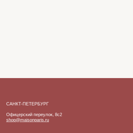
Уход за изделиями
Возврат и брак
Подарочные сертификаты
Instagram*
Telegram
*Instagram принадлежит компании
Meta, признанной экстремистской
организацией и запрещенной в РФ
Договор-оферта
© 2025-2026. Maison
Политика конфиденциальности
De Maude. Все права
защищены.
Куки-файлы