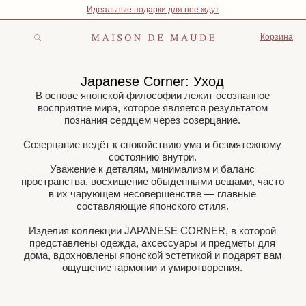
Идеальные подарки для нее ждут
Корзина
Japanese Corner: Уход
В основе японской философии лежит осознанное
восприятие мира, которое является результатом
познания сердцем через созерцание.
Созерцание ведёт к спокойствию ума и безмятежному
состоянию внутри.
Уважение к деталям, минимализм и баланс
пространства, восхищение обыденными вещами, часто
в их чарующем несовершенстве — главные
составляющие японского стиля.
Изделия коллекции JAPANESE CORNER, в которой
представлены одежда, аксессуары и предметы для
дома, вдохновлены японской эстетикой и подарят вам
ощущение гармонии и умиротворения.
Все
Одежда
Уход
Декор